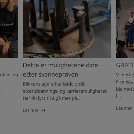
Dette er mulighetene dine
GRAT
etter svenneprøven
 Johansen
Vi ønske
Fremsta
Blikkenslagere har både gode
s.
ble mot
etterutdannings- og karrieremuligheter.
i...
Har du lyst til å gå mer på...
Läs mer
Läs mer