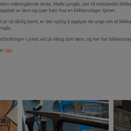
uben videregående skole, Mads Lyngås, sier til nettstedet blikk
pptatt av lønn og spør ham hva en blikkenslager tjener.
t er så dårlig kjent, er det nyttig å opplyse de unge om at bl
yngås.
tfordringer i yrket vel så viktig som lønn, og her har blikken
ger
her
.