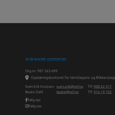
Org.nr.: 987 563 699
Opplæringskontoret for Ventilasjons- og Blikkenslag
Sven Erik Knutsen
sven.erik@ref.no
Tlf:
908 62 417
Beate Dahl
beate@ref.no
Tlf:
916 19 705
Følg oss
Følg oss