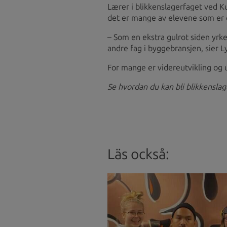
Lærer i blikkenslagerfaget ved K
det er mange av elevene som er o
– Som en ekstra gulrot siden yrke
andre fag i byggebransjen, sier L
For mange er videreutvikling og u
Se hvordan du kan bli blikkensla
Läs också
: