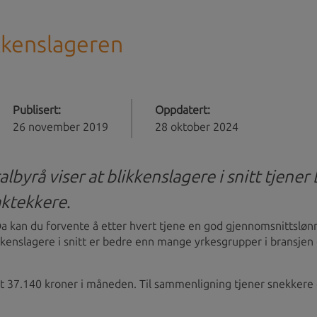
kkenslageren
Publisert:
Oppdatert:
26 november 2019
28 oktober 2024
tralbyrå viser at blikkenslagere i snitt tjen
aktekkere
.
Da kan du forvente å etter hvert tjene en god gjennomsnittslønn
ikkenslagere i snitt er bedre enn mange yrkesgrupper i bransjen
nitt 37.140 kroner i måneden. Til sammenligning tjener snekker